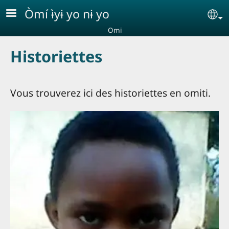
Aller au contenu principal
Òmí ɨ̀yɨ yo nɨ yo
Se
Omi
Historiettes
Vous trouverez ici des historiettes en omiti.